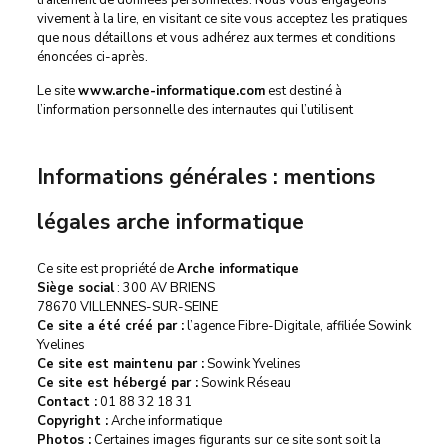
traitement de données personnelles. Nous vous engageons
vivement à la lire, en visitant ce site vous acceptez les pratiques
que nous détaillons et vous adhérez aux termes et conditions
énoncées ci-après.
Le site
www.arche-informatique.com
est destiné à
l’information personnelle des internautes qui l’utilisent
Informations générales : mentions
légales arche informatique
Ce site est propriété de
Arche informatique
Siège social
: 300 AV BRIENS
78670 VILLENNES-SUR-SEINE
Ce site a été créé par :
l’agence
Fibre-Digitale
, affiliée Sowink
Yvelines
Ce site est maintenu par :
Sowink Yvelines
Ce site est hébergé par :
Sowink Réseau
Contact :
01 88 32 18 31
Copyright :
Arche informatique
Photos :
Certaines images figurants sur ce site sont soit la