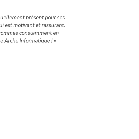
inuellement présent pour ses
ui est motivant et rassurant.
Mé
ous sommes constamment en
po
pe Arche Informatique ! »