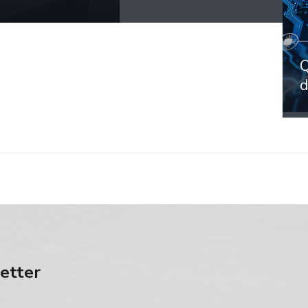
Q
d
letter