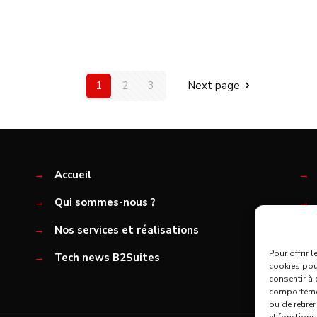
1
2
3
Next page
→
Accueil
→
→
Qui sommes-nous ?
→
→
Nos services et réalisations
→
Pour offrir 
→
Tech news B2Suites
cookies pour
consentir à 
comportement
ou de retire