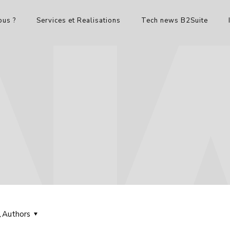
us ?
Services et Realisations
Tech news B2Suite
Authors