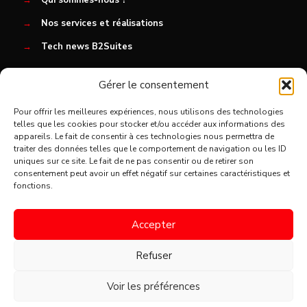
→
Nos services et réalisations
→
Tech news B2Suites
Gérer le consentement
→
Nous rejoindre
Pour offrir les meilleures expériences, nous utilisons des technologies
→
Actualité
telles que les cookies pour stocker et/ou accéder aux informations des
→
Contact
appareils. Le fait de consentir à ces technologies nous permettra de
traiter des données telles que le comportement de navigation ou les ID
uniques sur ce site. Le fait de ne pas consentir ou de retirer son
consentement peut avoir un effet négatif sur certaines caractéristiques et
fonctions.
Accepter
Refuser
© 2021 Arche informatique. Tous droits réservés.
Mentions
légales
Fibre Digitale.fr/
Voir les préférences