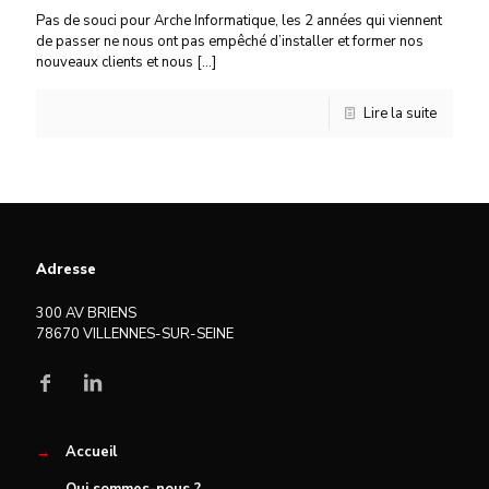
Pas de souci pour Arche Informatique, les 2 années qui viennent
de passer ne nous ont pas empêché d’installer et former nos
nouveaux clients et nous
[…]
Lire la suite
Adresse
300 AV BRIENS
78670 VILLENNES-SUR-SEINE
→
Accueil
→
Qui sommes-nous ?